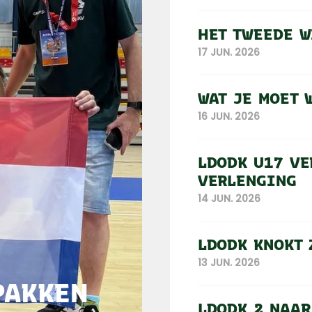
HET TWEEDE W
17 JUN. 2026
WAT JE MOET 
16 JUN. 2026
LDODK U17 VE
VERLENGING
14 JUN. 2026
LDODK KNOKT 
13 JUN. 2026
PAKKEN
LDODK 2 NAAR