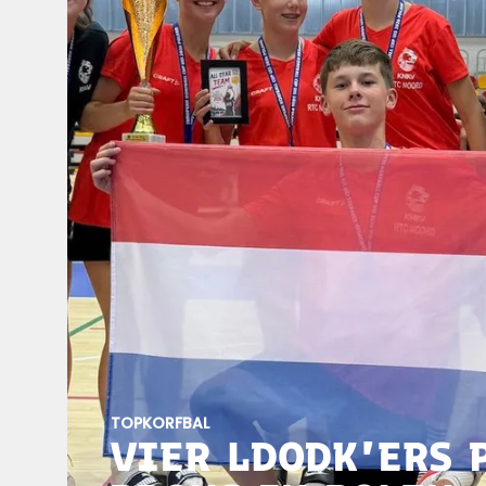
TOPKORFBAL
VIER LDODK'ERS 