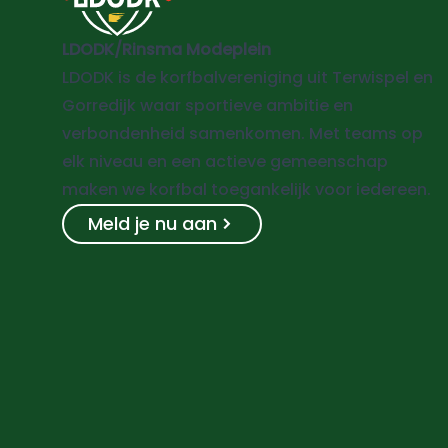
LDODK/Rinsma Modeplein
LDODK is de korfbalvereniging uit Terwispel en
Gorredijk waar sportieve ambitie en
verbondenheid samenkomen. Met teams op
elk niveau en een actieve gemeenschap
maken we korfbal toegankelijk voor iedereen.
Meld je nu aan