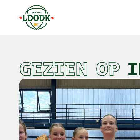
Link in bio - LDODK
Naar hoofdinhoud
Naar voettekst
GEZIEN OP
I