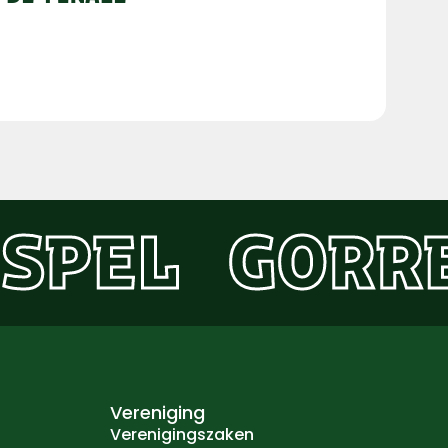
SPEL
GORR
Vereniging
Verenigingszaken