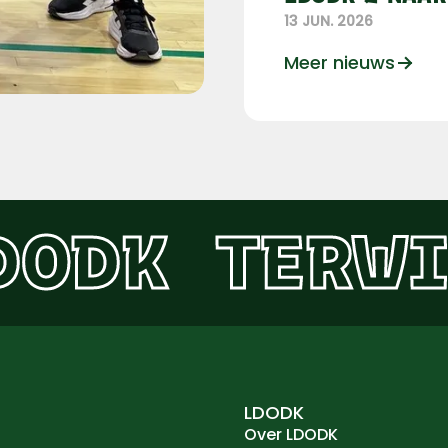
13 JUN. 2026
Meer nieuws
DODK
TERWI
LDODK
Over LDODK