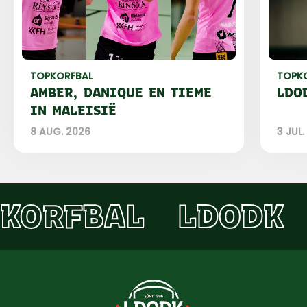
TOPKORFBAL
TOPK
AMBER, DANIQUE EN TIEME
LDO
IN MALEISIË
8 AUG. 2026
3 JUL.
KORFBAL
LDODK