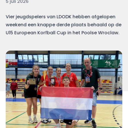
Datum
5 juli 2026
Vier jeugdspelers van LDODK hebben afgelopen
weekend een knappe derde plaats behaald op de
U15 European Korfball Cup in het Poolse Wroclaw.