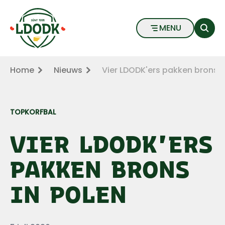
Vier LDODK'ers pakken brons in Polen - LDODK
Naar hoofdinhoud
Naar voettekst
MENU
Home
Nieuws
Vier LDODK'ers pakken brons i
TOPKORFBAL
VIER LDODK'ERS
PAKKEN BRONS
IN POLEN