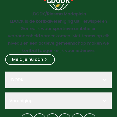
LDODK/Rinsma Modeplein
LDODK is de korfbalvereniging uit Terwispel en
Gorredijk waar sportieve ambitie en
verbondenheid samenkomen. Met teams op elk
niveau en een actieve gemeenschap maken we
korfbal toegankelijk voor iedereen.
Meld je nu aan
LDODK
Vereniging
Facebook
Instagram
Twitter
LinkedIn
YouTube
TikTok