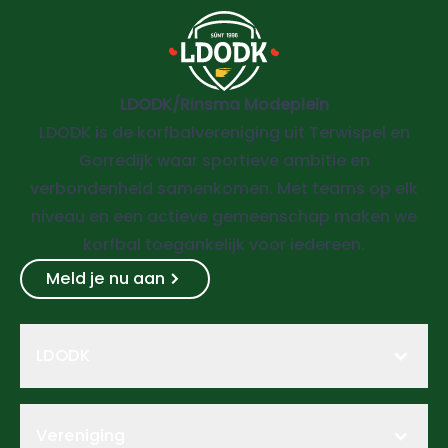
LDODK/Rinsma Modeplein
LDODK is de korfbalvereniging uit Terwispel en
Gorredijk waar sportieve ambitie en
verbondenheid samenkomen. Met teams op elk
niveau en een actieve gemeenschap maken we
korfbal toegankelijk voor iedereen.
Meld je nu aan
LDODK
Vereniging