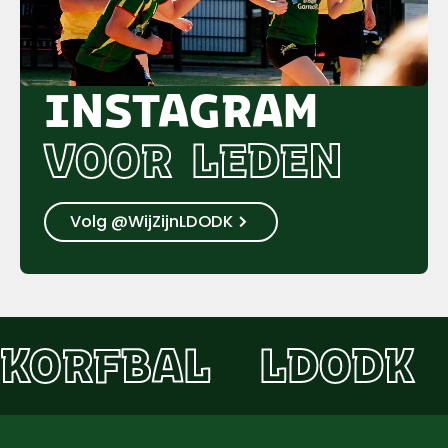
INSTAGRAM
VOOR LEDEN
Volg @WijZijnLDODK
KORFBAL
LDODK