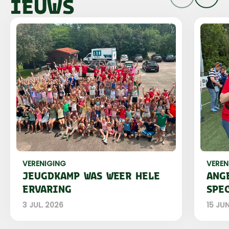
IEUWS
VERENIGING
VEREN
JEUGDKAMP WAS WEER HELE
ANG
ERVARING
SPE
3 JUL. 2026
15 JU