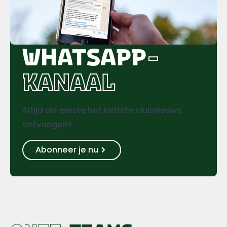
WHATSAPP
-
KANAAL
Altijd als eerste het laatste clubnieuws
ontvangen?
Abonneer je nu