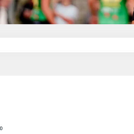
UITSLAGEN
STA
.
00