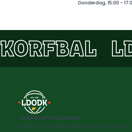
Donderdag, 15:00 - 17:
KORFBAL
L
LDODK/Rinsma Modeplein
LDODK is de korfbalvereniging uit Terwispel en