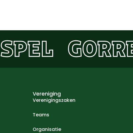
SPEL
GORR
Vereniging
Verenigingszaken
Teams
Organisatie