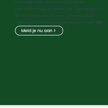
Gorredijk waar sportieve ambitie en
verbondenheid samenkomen. Met teams op
elk niveau en een actieve gemeenschap
maken we korfbal toegankelijk voor iedereen.
Meld je nu aan