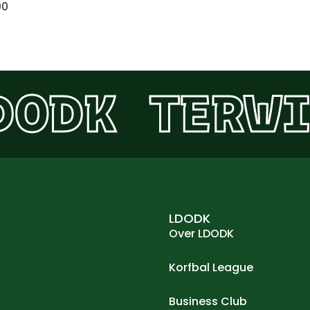
00
DODK
TERWI
LDODK
Over LDODK
Korfbal League
Business Club