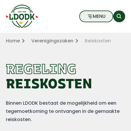
Reiskosten - LDODK
Naar hoofdinhoud
Naar voettekst
MENU
Home
Verenigingszaken
Reiskosten
REGELING
REISKOSTEN
Binnen LDODK bestaat de mogelijkheid om een
tegemoetkoming te ontvangen in de gemaakte
reiskosten.