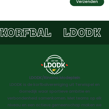
Verzenden
KORFBAL
LDODK
LDODK/Rinsma Modeplein
LDODK is de korfbalvereniging uit Terwispel en
Gorredijk waar sportieve ambitie en
verbondenheid samenkomen. Met teams op elk
niveau en een actieve gemeenschap maken we