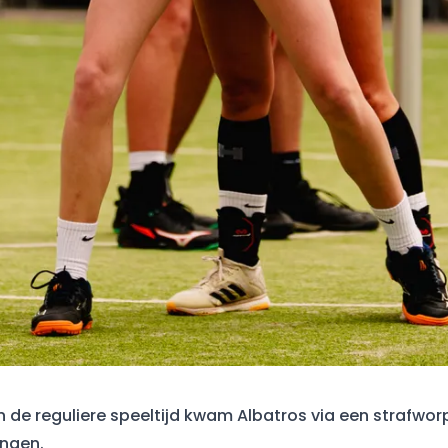
n de reguliere speeltijd kwam Albatros via een strafworp
engen.