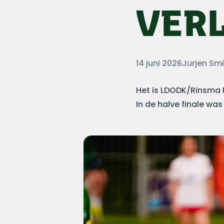
VER
Datum
Auteur
14 juni 2026
Jurjen Sm
Het is LDODK/Rinsma M
In de halve finale was