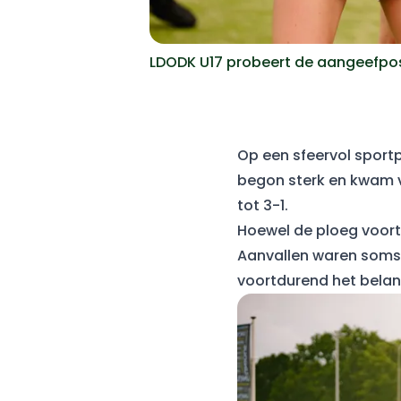
LDODK U17 probeert de aangeefposi
Op een sfeervol sport
begon sterk en kwam v
tot 3-1.
Hoewel de ploeg voortv
Aanvallen waren soms 
voortdurend het belang