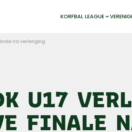
KORFBAL LEAGUE
VERENIG
finale na verlenging
DK U17 VERL
VE FINALE 