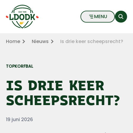
Is drie keer scheepsrecht? - LDODK
Naar hoofdinhoud
Naar voettekst
MENU
Home
Nieuws
Is drie keer scheepsrecht?
TOPKORFBAL
IS DRIE KEER
SCHEEPSRECHT?
Datum
19 juni 2026