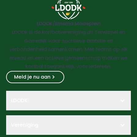
LDODK/Rinsma Modeplein
LDODK is de korfbalvereniging uit Terwispel en
Gorredijk waar sportieve ambitie en
verbondenheid samenkomen. Met teams op elk
niveau en een actieve gemeenschap maken we
korfbal toegankelijk voor iedereen.
Meld je nu aan
LDODK
Vereniging