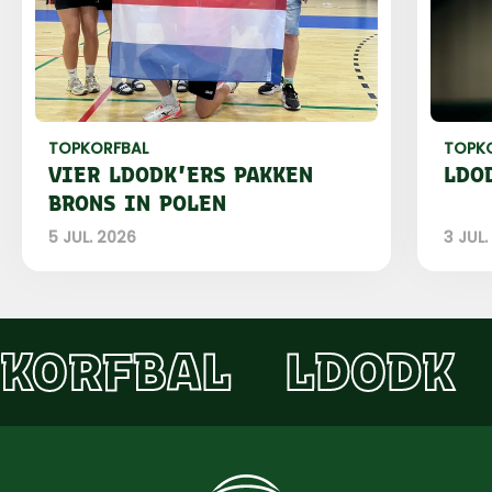
TOPKORFBAL
TOPK
VIER LDODK'ERS PAKKEN
LDO
BRONS IN POLEN
5 JUL. 2026
3 JUL.
KORFBAL
LDODK