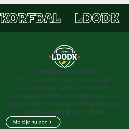
KORFBAL
LDODK
LDODK/Rinsma Modeplein
LDODK is de korfbalvereniging uit Terwispel en
Gorredijk waar sportieve ambitie en
verbondenheid samenkomen. Met teams op elk
niveau en een actieve gemeenschap maken we
korfbal toegankelijk voor iedereen.
Meld je nu aan