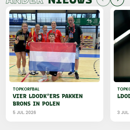
TOPKORFBAL
TOPK
VIER LDODK'ERS PAKKEN
LDO
BRONS IN POLEN
5 JUL. 2026
3 JUL.