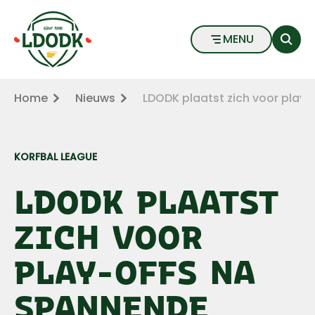
LDODK plaatst zich voor play-offs na spannende wedst
Naar hoofdinhoud
Naar voettekst
MENU
Home
Nieuws
LDODK plaatst zich voor play
KORFBAL LEAGUE
LDODK PLAATST
ZICH VOOR
PLAY-OFFS NA
SPANNENDE