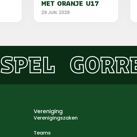
MET ORANJE U17
29 JUN. 2026
SPEL
GORR
Vereniging
Verenigingszaken
Teams