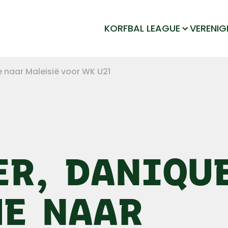
LDODK
KORFBAL LEAGUE
VERENIG
 naar Maleisië voor WK U21
ER, DANIQU
ME NAAR