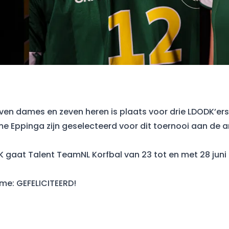
even dames en zeven heren is plaats voor drie LDODK’er
me Eppinga zijn geselecteerd voor dit toernooi aan de 
K gaat Talent TeamNL Korfbal van 23 tot en met 28 jun
me: GEFELICITEERD!