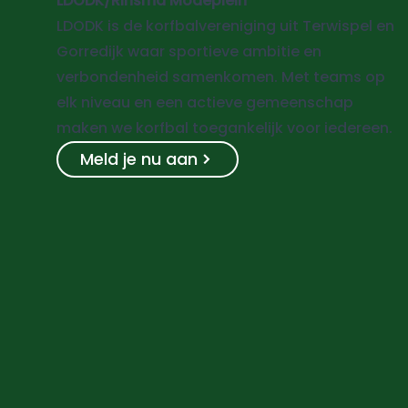
LDODK/Rinsma Modeplein
LDODK is de korfbalvereniging uit Terwispel en
Gorredijk waar sportieve ambitie en
verbondenheid samenkomen. Met teams op
elk niveau en een actieve gemeenschap
maken we korfbal toegankelijk voor iedereen.
Meld je nu aan