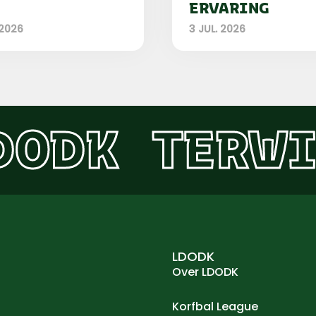
ERVARING
 2026
3 JUL. 2026
DODK
TERWI
LDODK
Over LDODK
Korfbal League