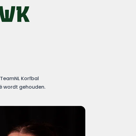
 WK
t TeamNL Korfbal
ië wordt gehouden.