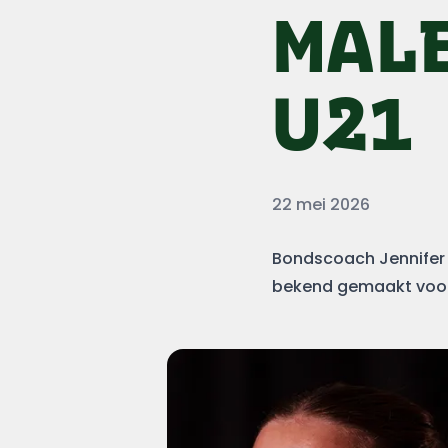
MAL
U21
Datum
22 mei 2026
Bondscoach Jennifer 
bekend gemaakt voor 