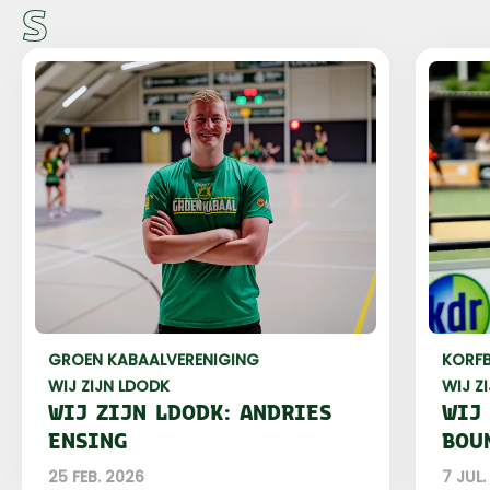
S
GROEN KABAAL
VERENIGING
KORFB
WIJ ZIJN LDODK
WIJ Z
WIJ ZIJN LDODK: ANDRIES
WIJ
ENSING
BOU
25 FEB. 2026
7 JUL.