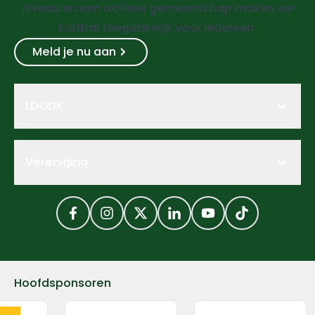
niveau en een actieve gemeenschap maken we
korfbal toegankelijk voor iedereen.
Meld je nu aan
LDODK
Vereniging
Facebook
Instagram
Twitter
LinkedIn
YouTube
TikTok
Hoofdsponsoren