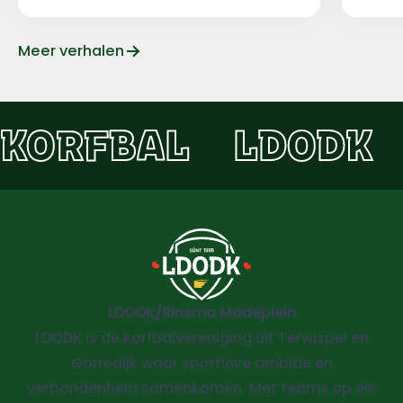
Meer verhalen
KORFBAL
LDODK
LDODK/Rinsma Modeplein
LDODK is de korfbalvereniging uit Terwispel en
Gorredijk waar sportieve ambitie en
verbondenheid samenkomen. Met teams op elk