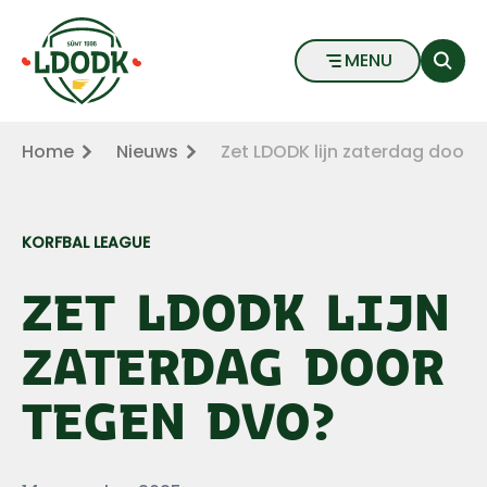
Zet LDODK lijn zaterdag door tegen DVO? - LDODK
Naar hoofdinhoud
Naar voettekst
MENU
Home
Nieuws
Zet LDODK lijn zaterdag door
KORFBAL LEAGUE
ZET LDODK LIJN
ZATERDAG DOOR
TEGEN DVO?