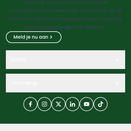
Gorredijk waar sportieve ambitie en
verbondenheid samenkomen. Met teams op elk
niveau en een actieve gemeenschap maken we
korfbal toegankelijk voor iedereen.
Meld je nu aan
LDODK
Vereniging
Facebook
Instagram
Twitter
LinkedIn
YouTube
TikTok