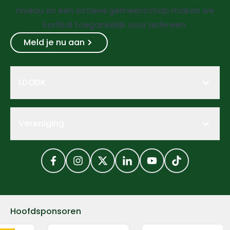
niveau en een actieve gemeenschap maken we
korfbal toegankelijk voor iedereen.
Meld je nu aan
LDODK
Vereniging
Facebook
Instagram
Twitter
LinkedIn
YouTube
TikTok
Hoofdsponsoren