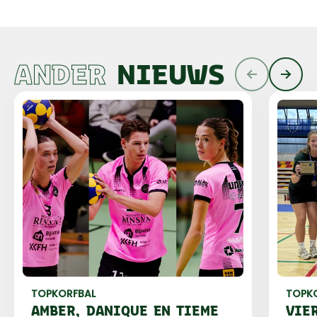
ANDER
NIEUWS
TOPKORFBAL
TOPK
AMBER, DANIQUE EN TIEME
VIE