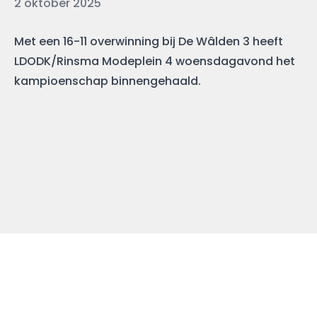
Datum
2 oktober 2025
Met een 16-11 overwinning bij De Wâlden 3 heeft
LDODK/Rinsma Modeplein 4 woensdagavond het
kampioenschap binnengehaald.