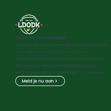
LDODK/Rinsma Modeplein
LDODK is de korfbalvereniging uit Terwispel en
Gorredijk waar sportieve ambitie en
verbondenheid samenkomen. Met teams op
elk niveau en een actieve gemeenschap
maken we korfbal toegankelijk voor iedereen.
Meld je nu aan