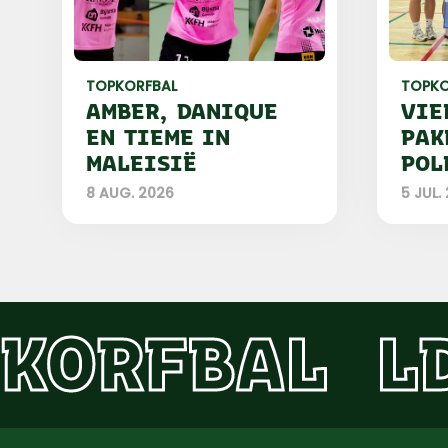
TOPKORFBAL
TOPKO
AMBER, DANIQUE
VIE
EN TIEME IN
PAK
MALEISIË
POL
8 AUG. 2026
5 JUL.
KORFBAL
L