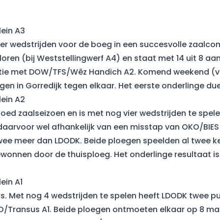
ein A3
er wedstrijden voor de boeg in een succesvolle zaalcom
oren (bij Weststellingwerf A4) en staat met 14 uit 8 aan
tie met DOW/TFS/Wêz Handich A2. Komend weekend (vri
gen in Gorredijk tegen elkaar. Het eerste onderlinge du
ein A2
oed zaalseizoen en is met nog vier wedstrijden te spele
eg daarvoor wel afhankelijk van een misstap van OKO/BIES
 twee meer dan LDODK. Beide ploegen speelden al twee k
wonnen door de thuisploeg. Het onderlinge resultaat is
ein A1
oers. Met nog 4 wedstrijden te spelen heeft LDODK twee
/Transus A1. Beide ploegen ontmoeten elkaar op 8 ma