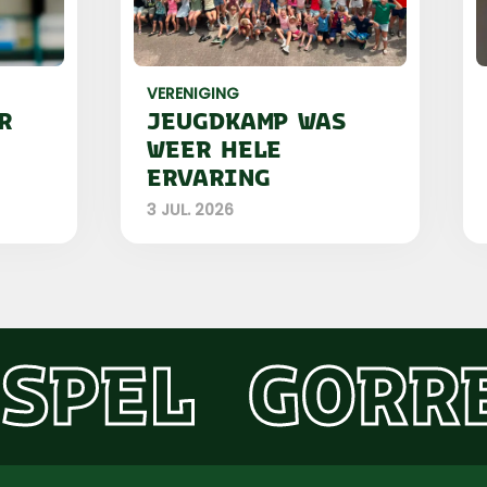
VERENIGING
R
JEUGDKAMP WAS
WEER HELE
ERVARING
3 JUL. 2026
SPEL
GORR