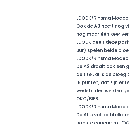
LDODK/Rinsma Modepl
Ook de A3 heeft nog vi
nog maar één keer verl
LDODK deelt deze posi
uur) spelen beide ploe
LDODK/Rinsma Modepl
De A2 draait ook een g
de titel, al is de plo
16 punten, dat zijn er
wedstrijden werden ge
OKO/BIES.
LDODK/Rinsma Modepl
De A1 is vol op titelk
naaste concurrent DVO