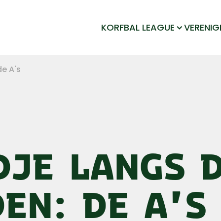
KORFBAL LEAGUE
VERENIG
de A's
DJE LANGS 
EN: DE A'S