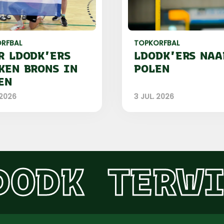
RFBAL
TOPKORFBAL
R LDODK'ERS
LDODK'ERS NAA
KEN BRONS IN
POLEN
EN
 2026
3 JUL. 2026
DODK
TERWI