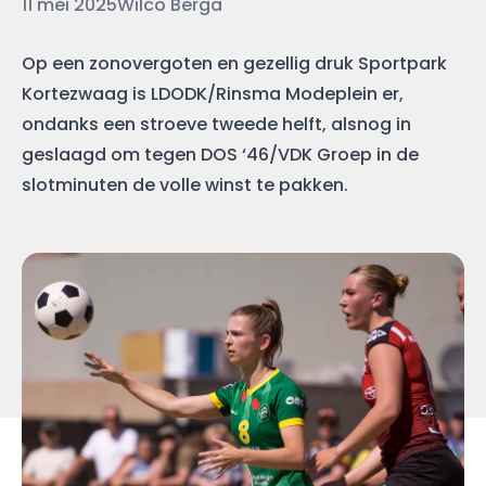
Datum
Auteur
11 mei 2025
Wilco Berga
Op een zonovergoten en gezellig druk Sportpark
Kortezwaag is LDODK/Rinsma Modeplein er,
ondanks een stroeve tweede helft, alsnog in
geslaagd om tegen DOS ‘46/VDK Groep in de
slotminuten de volle winst te pakken.