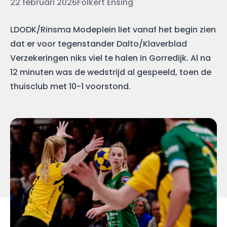
Datum
Auteur
22 februari 2026
Folkert Ensing
LDODK/Rinsma Modeplein liet vanaf het begin zien
dat er voor tegenstander Dalto/Klaverblad
Verzekeringen niks viel te halen in Gorredijk. Al na
12 minuten was de wedstrijd al gespeeld, toen de
thuisclub met 10-1 voorstond.