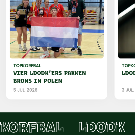
TOPKORFBAL
TOPK
VIER LDODK'ERS PAKKEN
LDO
BRONS IN POLEN
5 JUL. 2026
3 JUL.
KORFBAL
LDODK