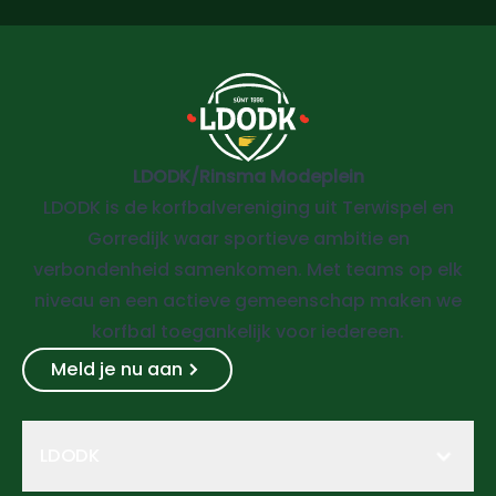
LDODK/Rinsma Modeplein
LDODK is de korfbalvereniging uit Terwispel en
Gorredijk waar sportieve ambitie en
verbondenheid samenkomen. Met teams op elk
niveau en een actieve gemeenschap maken we
korfbal toegankelijk voor iedereen.
Meld je nu aan
LDODK