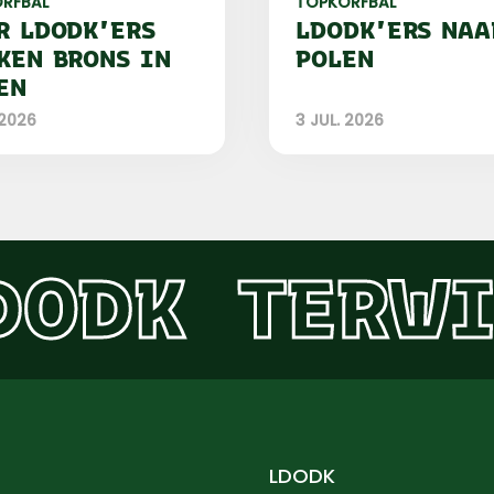
RFBAL
TOPKORFBAL
R LDODK'ERS
LDODK'ERS NAA
KEN BRONS IN
POLEN
EN
 2026
3 JUL. 2026
DODK
TERWI
LDODK