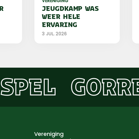
VERENIGING
R
JEUGDKAMP WAS
WEER HELE
ERVARING
3 JUL. 2026
SPEL
GORR
Vereniging