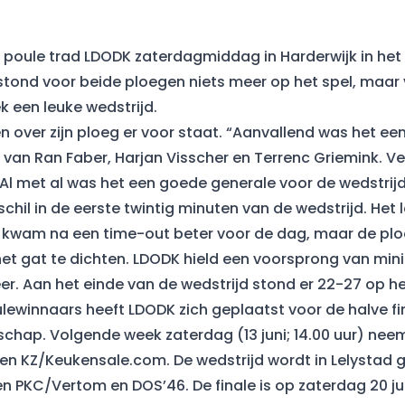
e poule trad LDODK zaterdagmiddag in Harderwijk in het
r stond voor beide ploegen niets meer op het spel, maa
k een leuke wedstrijd.
n over zijn ploeg er voor staat. “Aanvallend was het ee
 van Ran Faber, Harjan Visscher en Terrenc Griemink. V
 Al met al was het een goede generale voor de wedstrij
hil in de eerste twintig minuten van de wedstrijd. Het 
 kwam na een time-out beter voor de dag, maar de ploe
het gat te dichten. LDODK hield een voorsprong van min
er. Aan het einde van de wedstrijd stond er 22-27 op h
ulewinnaars heeft LDODK zich geplaatst voor de halve fi
hap. Volgende week zaterdag (13 juni; 14.00 uur) neem
gen KZ/Keukensale.com. De wedstrijd wordt in Lelystad 
en PKC/Vertom en DOS’46. De finale is op zaterdag 20 jun