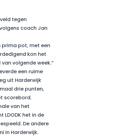
 veld tegen
r volgens coach Jan
n prima pot, met een
erdedigend kon het
d van volgende week.”
leverde een ruime
g uit Harderwijk
imaal drie punten,
et scorebord.
nale van het
t LDODK het in de
gespeeld. De andere
i in Harderwijk.