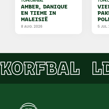
TOPKORFBAL
TOPKO
AMBER, DANIQUE
VIE
EN TIEME IN
PAK
MALEISIË
POL
8 AUG. 2026
5 JUL.
KORFBAL
L