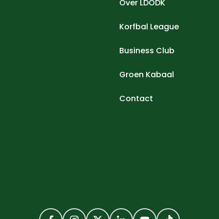
Over LDODK
Korfbal League
Business Club
Groen Kabaal
Contact
Facebook
Instagram
Twitter
LinkedIn
YouTube
TikTok