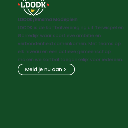
LDODK/Rinsma Modeplein
LDODK is de korfbalvereniging uit Terwispel en
Gorredijk waar sportieve ambitie en
verbondenheid samenkomen. Met teams op
elk niveau en een actieve gemeenschap
maken we korfbal toegankelijk voor iedereen.
Meld je nu aan