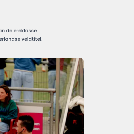
an de ereklasse
landse veldtitel.