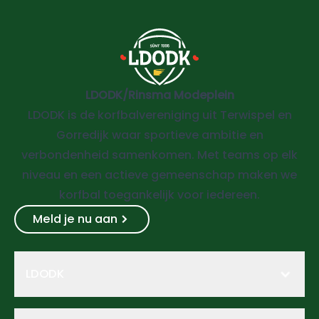
LDODK/Rinsma Modeplein
LDODK is de korfbalvereniging uit Terwispel en
Gorredijk waar sportieve ambitie en
verbondenheid samenkomen. Met teams op elk
niveau en een actieve gemeenschap maken we
korfbal toegankelijk voor iedereen.
Meld je nu aan
LDODK