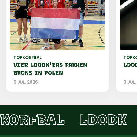
TOPKORFBAL
TOPK
VIER LDODK'ERS PAKKEN
LDO
BRONS IN POLEN
5 JUL. 2026
3 JUL.
KORFBAL
LDODK