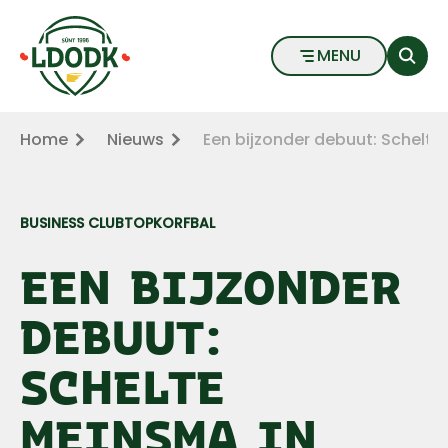
Een bijzonder debuut: Schelte Meinsma in LDODK 1 - LD
Naar hoofdinhoud
Naar voettekst
MENU
Home
Nieuws
Een bijzonder debuut: Schelte
BUSINESS CLUB
TOPKORFBAL
EEN BIJZONDER
DEBUUT:
SCHELTE
MEINSMA IN