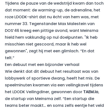
Tijdens de pauze van de wedstrijd kwam dan toch
dat moment: de warming-up, de adrenaline, het
roze LDODK-shirt dat nu écht van hem was, met
nummer 33. Tegenstander Max Malestein van
DOS’46 kreeg een pittige avond, want Meinsma
hield hem vakkundig op nul doelpunten. "Ik heb
misschien niet gescoord, maar ik heb wel
gewonnen", zegt hij met een glimlach. “En dat
telt.”
Een debuut met een bijzonder verhaal
Wie denkt dat dit debuut het resultaat was van
lobbywerk of sportieve dwang, heeft het mis. De
speelminuten kwamen via een veilingkavel tijdens
het LDODK Veilingdiner, gewonnen door
TAEM.io
,
de startup van Meinsma zelf. “Een startup die
teams beter maakt… en soms zelfs eentje het veld