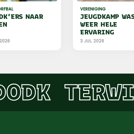
RFBAL
VERENIGING
DK'ERS NAAR
JEUGDKAMP WA
EN
WEER HELE
ERVARING
 2026
3 JUL. 2026
DODK
TERWI