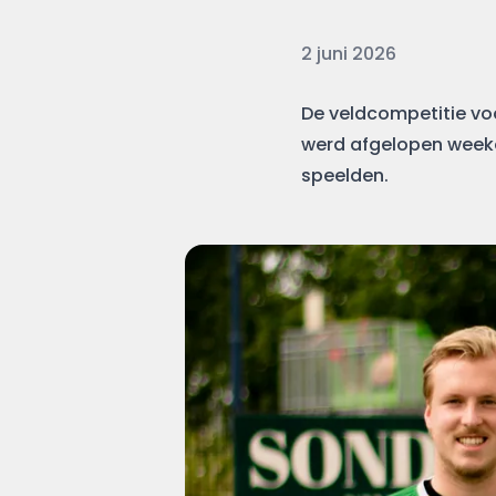
Datum
2 juni 2026
De veldcompetitie voo
werd afgelopen weeke
speelden.