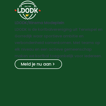
LDODK/Rinsma Modeplein
LDODK is de korfbalvereniging uit Terwispel en
Gorredijk waar sportieve ambitie en
verbondenheid samenkomen. Met teams op
elk niveau en een actieve gemeenschap
maken we korfbal toegankelijk voor iedereen.
Meld je nu aan