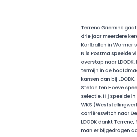
Terrenc Griemink gaat 
drie jaar meerdere ker
Korfballen in Wormer s
Nils Postma speelde vi
overstap naar LDODK. Hi
termijn in de hoofdmac
kansen dan bij LDODK.
Stefan ten Hoeve speel
selectie. Hij speelde 
WKS (Weststellingwerf
carrièreswitch naar D
LDODK dankt Terrenc, N
manier bijgedragen aa