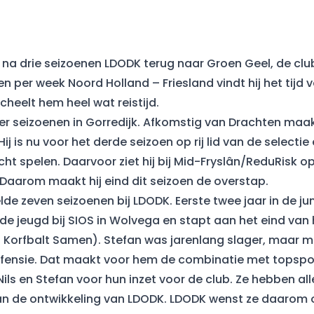
na drie seizoenen LDODK terug naar Groen Geel, de club
en per week Noord Holland – Friesland vindt hij het tijd
cheelt hem heel wat reistijd.
er seizoenen in Gorredijk. Afkomstig van Drachten maakt
j is nu voor het derde seizoen op rij lid van de selectie
ht spelen. Daarvoor ziet hij bij Mid-Fryslân/ReduRisk 
 Daarom maakt hij eind dit seizoen de overstap.
de zeven seizoenen bij LDODK. Eerste twee jaar in de jun
in de jeugd bij SIOS in Wolvega en stapt aan het eind van
 Korfbalt Samen). Stefan was jarenlang slager, maar 
efensie. Dat maakt voor hem de combinatie met topspor
ils en Stefan voor hun inzet voor de club. Ze hebben all
n de ontwikkeling van LDODK. LDODK wenst ze daarom oo