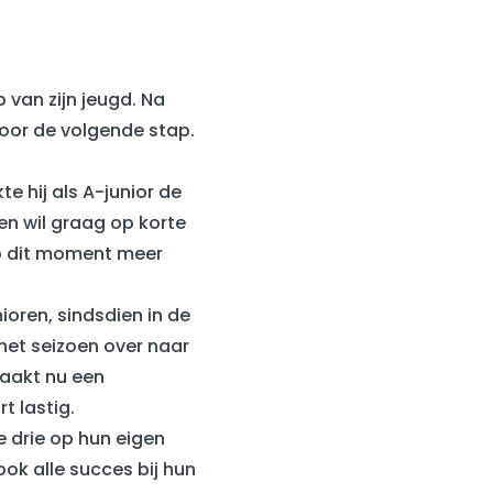
 van zijn jeugd. Na
 voor de volgende stap.
e hij als A-junior de
 en wil graag op korte
op dit moment meer
ioren, sindsdien in de
 het seizoen over naar
maakt nu een
t lastig.
e drie op hun eigen
k alle succes bij hun