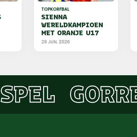
TOPKORFBAL
S
SIENNA
WERELDKAMPIOEN
MET ORANJE U17
29 JUN. 2026
SPEL
GORR