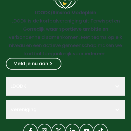
LDODK/Rinsma Modeplein
LDODK is de korfbalvereniging uit Terwispel en
Gorredijk waar sportieve ambitie en
verbondenheid samenkomen. Met teams op elk
niveau en een actieve gemeenschap maken we
korfbal toegankelijk voor iedereen.
Meld je nu aan
LDODK
Vereniging
Facebook
Instagram
Twitter
LinkedIn
YouTube
TikTok