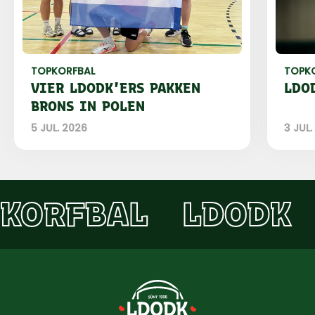
TOPKORFBAL
TOPK
VIER LDODK'ERS PAKKEN
LDO
BRONS IN POLEN
5 JUL. 2026
3 JUL.
KORFBAL
LDODK