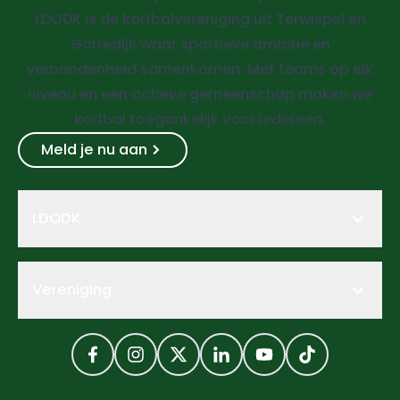
LDODK is de korfbalvereniging uit Terwispel en
Gorredijk waar sportieve ambitie en
verbondenheid samenkomen. Met teams op elk
niveau en een actieve gemeenschap maken we
korfbal toegankelijk voor iedereen.
Meld je nu aan
LDODK
Vereniging
Facebook
Instagram
Twitter
LinkedIn
YouTube
TikTok