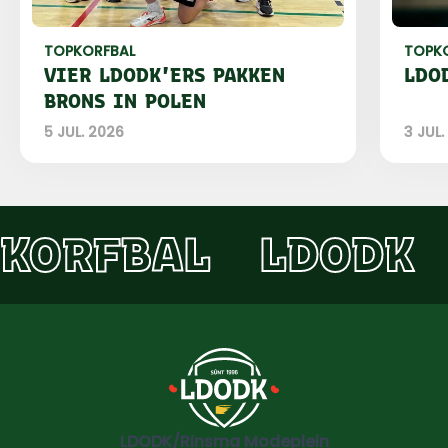
TOPKORFBAL
TOPK
VIER LDODK'ERS PAKKEN
LDO
BRONS IN POLEN
5 JUL. 2026
3 JUL.
KORFBAL
LDODK
LDODK/Rinsma Modeplein