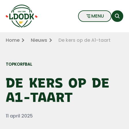
De kers op de A1-taart - LDODK
Naar hoofdinhoud
Naar voettekst
MENU
Home
Nieuws
De kers op de A1-taart
TOPKORFBAL
DE KERS OP DE
A1-TAART
Datum
11 april 2025