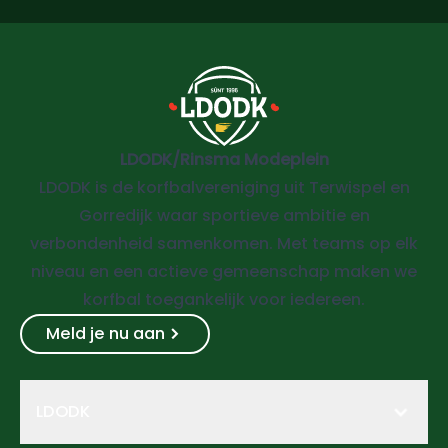
LDODK/Rinsma Modeplein
LDODK is de korfbalvereniging uit Terwispel en
Gorredijk waar sportieve ambitie en
verbondenheid samenkomen. Met teams op elk
niveau en een actieve gemeenschap maken we
korfbal toegankelijk voor iedereen.
Meld je nu aan
LDODK