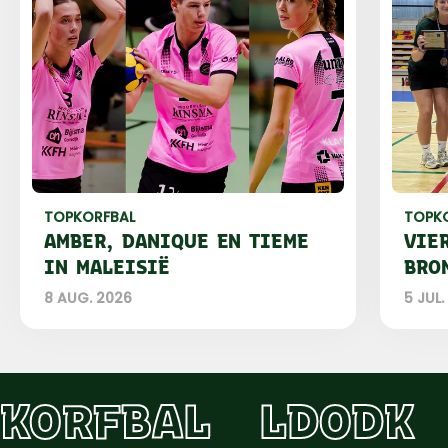
TOPKORFBAL
TOPK
AMBER, DANIQUE EN TIEME
VIE
IN MALEISIË
BRO
8 AUG. 2026
5 JUL.
KORFBAL
LDODK