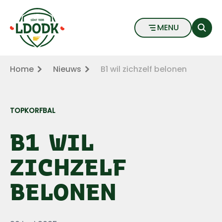
B1 wil zichzelf belonen - LDODK
Naar hoofdinhoud
Naar voettekst
MENU
Home
Nieuws
B1 wil zichzelf belonen
TOPKORFBAL
B1 WIL
ZICHZELF
BELONEN