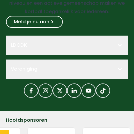
niveau en een actieve gemeenschap maken we
korfbal toegankelijk voor iedereen.
Meld je nu aan
LDODK
Vereniging
Facebook
Instagram
Twitter
LinkedIn
YouTube
TikTok
Hoofdsponsoren